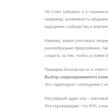
Не стоит забывать и о социальн
например, возможность общения 
ощущение сообщества и вовлечен
Наконец, важно учитывать непр
разнообразные предложения, так
следить за тем, чтобы условия 
Проверка безопасности и ответс
Выбор лицензированного казин
Это гарантирует соблюдение ста
Регулярный аудит игр – ключево
Это подтверждает, что RNG (ген