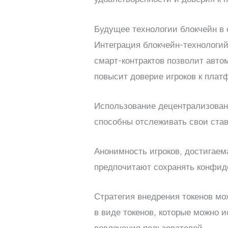
Будущее технологии блокчейн в 
Интеграция блокчейн-технологий
смарт-контрактов позволит авто
повысит доверие игроков к плат
Использование децентрализованн
способны отслеживать свои став
Анонимность игроков, достигаем
предпочитают сохранять конфиде
Стратегия внедрения токенов мо
в виде токенов, которые можно 