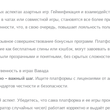
ых аспектах азартных игр. Геймификация и взаимодейс
в чатах или совместной игры, становятся все более пр
ности, что, в свою очередь, повышает лояльность пол
ерывное совершенствование бонусных программ. Платф
ие как бесплатные спины или кэшбэк, могут завоевать 
были прозрачными и понятными, без скрытых сложносте
твенность в играх Вавада
о – важный шаг.
Ищите платформы с лицензиями от ав
ндартов честности и безопасности.
й аспект. Убедитесь, что сама платформа и ее игры про
ератор случайных чисел) работает корректно и выдаёт р