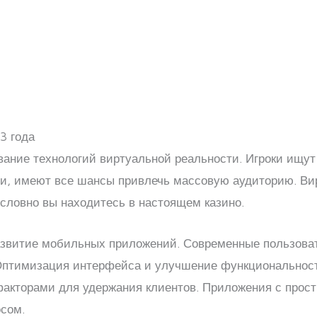
3 года
вание технологий виртуальной реальности. Игроки ищу
и, имеют все шансы привлечь массовую аудиторию. Вир
 словно вы находитесь в настоящем казино.
витие мобильных приложений. Современные пользовате
Оптимизация интерфейса и улучшение функциональнос
акторами для удержания клиентов. Приложения с прос
осом.