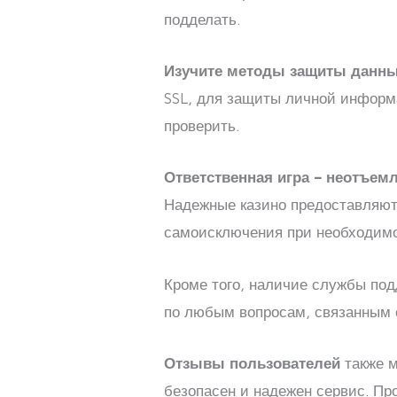
подделать.
Изучите методы защиты данны
SSL, для защиты личной информа
проверить.
Ответственная игра – неотъемл
Надежные казино предоставляют 
самоисключения при необходимо
Кроме того, наличие службы по
по любым вопросам, связанным с
Отзывы пользователей
также м
безопасен и надежен сервис. Пр