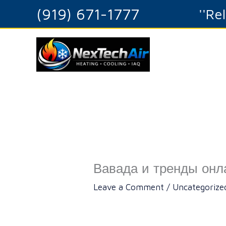
Skip
(919) 671-1777
''Re
to
content
Вавада и тренды онл
Leave a Comment
/
Uncategorize