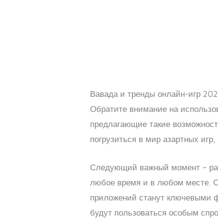
Вавада и тренды онлайн-игр 202
Обратите внимание на использо
предлагающие такие возможност
погрузиться в мир азартных игр,
Следующий важный момент – раз
любое время и в любом месте. 
приложений станут ключевыми ф
будут пользоваться особым спр