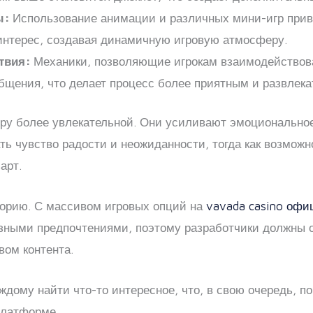
ы:
Использование анимации и различных мини-игр прив
интерес, создавая динамичную игровую атмосферу.
твия:
Механики, позволяющие игрокам взаимодействова
бщения, что делает процесс более приятным и развлек
гру более увлекательной. Они усиливают эмоционально
ь чувство радости и неожиданности, тогда как возмож
арт.
торию. С массивом игровых опций на
vavada casino офи
азными предпочтениями, поэтому разработчики должны 
вом контента.
ждому найти что-то интересное, что, в свою очередь, 
платформе.