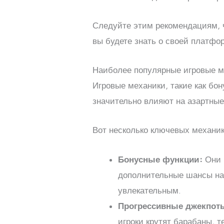
Следуйте этим рекомендациям, 
вы будете знать о своей платфор
Наиболее популярные игровые м
Игровые механики, такие как бо
значительно влияют на азартные
Вот несколько ключевых механик
Бонусные функции:
Они 
дополнительные шансы на
увлекательным.
Прогрессивные джекпот
игроки крутят барабаны, 