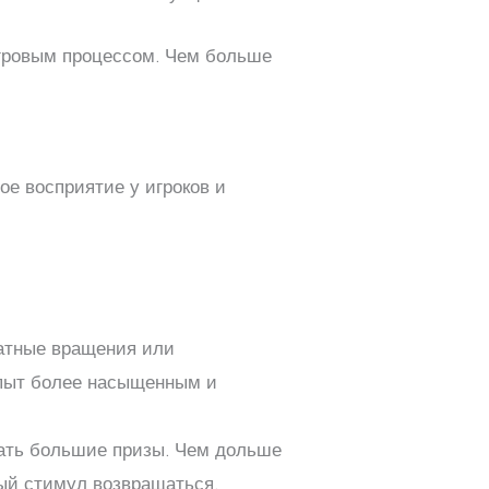
игровым процессом. Чем больше
ое восприятие у игроков и
атные вращения или
опыт более насыщенным и
ать большие призы. Чем дольше
ный стимул возвращаться.