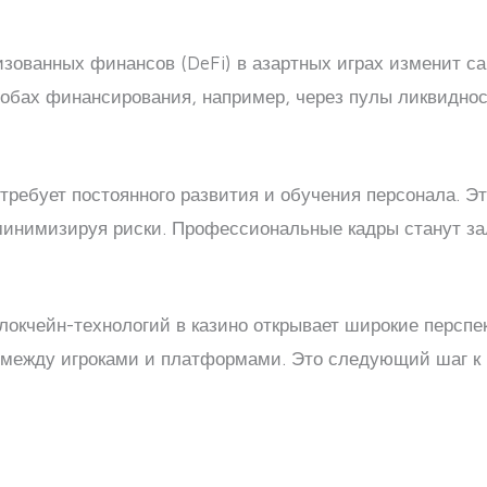
изованных финансов (DeFi) в азартных играх изменит с
собах финансирования, например, через пулы ликвиднос
требует постоянного развития и обучения персонала. Э
минимизируя риски. Профессиональные кадры станут за
локчейн-технологий в казино открывает широкие перспе
между игроками и платформами. Это следующий шаг к