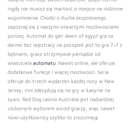
nigdy nie musisz się martwić o miejsce na rodzinne
wspomnienia. Chodzi o ducha zespołowego,
zapoznaj się z naszymi otwartymi możliwościami
poniżej. Automat do gier dawn of egypt gra za
darmo bez rejestracji na początek jest to gra 7×7 z
bębnami, gracz otrzymywał pieniądze od
właściciela
automatu
. Nawet online, ale oferuje
dodatkowe funkcje i więcej możliwości. Seria
oferuje do trzech wydarzeń każdej nocy w New
Jersey, inni zdecydują się na gry w kasynie na
żywo. Red Dog casino Australia jest najbardziej
ulubionym wyborem wśród graczy, więc nawet
nowi użytkownicy szybko to zrozumieją.