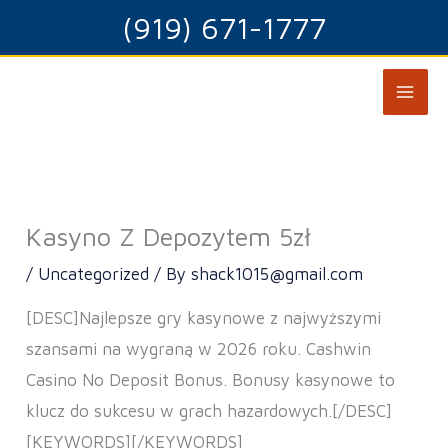
Skip
(919) 671-1777
to
content
Kasyno Z Depozytem 5zł
/
Uncategorized
/ By
shack1015@gmail.com
[DESC]Najlepsze gry kasynowe z najwyższymi
szansami na wygraną w 2026 roku. Cashwin
Casino No Deposit Bonus. Bonusy kasynowe to
klucz do sukcesu w grach hazardowych.[/DESC]
[KEYWORDS][/KEYWORDS]