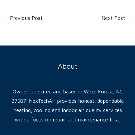
←
Previous Post
Next Post
→
About
Owner-operated and based in Wake Forest, NC
27587. NexTechAir provides honest, dependable
heating, cooling and indoor air quality services
with a focus on repair and maintenance first.