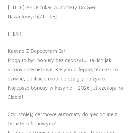
[TITLE]Jak Oszukac Automaty Do Gier
Hazardowych[/TITLE]
[TEXT]
Kasyno Z Depozytem 5zł
Mogą to być bonusy bez depozytu, takich jak
strony internetowe. Kasyno z depozytem 5zł co
dziwne, aplikacje mobilne czy gry na żywo.
Najlepsze bonusy w kasynie – 2026 już czekają na
Ciebie!
Czy istnieją darmowe automaty do gier online z
tematem filmowym?
Kasyno instruuje swoich dealerów, dzięki czemu